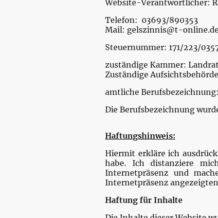
Website-Verantwortlicher: Ra
Telefon: 03693/890353
Mail: gelszinnis@t-online.d
Steuernummer: 171/223/035
zuständige Kammer: Landra
Zuständige Aufsichtsbehör
amtliche Berufsbezeichnung
Die Berufsbezeichnung wurde 
Haftungshinweis:
Hiermit erkläre ich ausdrückl
habe. Ich distanziere mic
Internetpräsenz und mache
Internetpräsenz angezeigten L
Haftung für Inhalte
Die Inhalte dieser Website wu