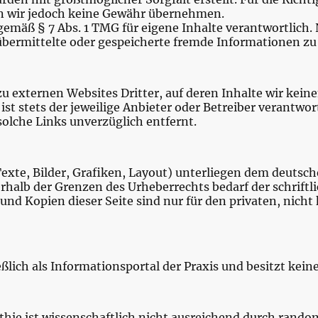
en wir jedoch keine Gewähr übernehmen.
 gemäß § 7 Abs. 1 TMG für eigene Inhalte verantwortlic
 übermittelte oder gespeicherte fremde Informationen z
u externen Websites Dritter, auf deren Inhalte wir keine
 ist stets der jeweilige Anbieter oder Betreiber verantw
olche Links unverzüglich entfernt.
(Texte, Bilder, Grafiken, Layout) unterliegen dem deutsc
erhalb der Grenzen des Urheberrechts bedarf der schrif
und Kopien dieser Seite sind nur für den privaten, nic
ßlich als Informationsportal der Praxis und besitzt kein
hie ist wissenschaftlich nicht ausreichend durch random