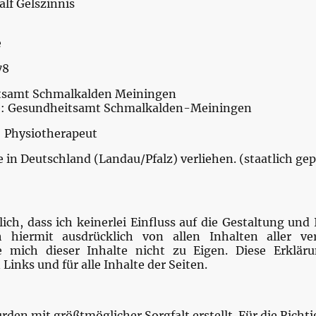
lf Gelszinnis
e
78
tsamt Schmalkalden Meiningen
de: Gesundheitsamt Schmalkalden-Meiningen
: Physiotherapeut
in Deutschland (Landau/Pfalz) verliehen. (staatlich ge
ich, dass ich keinerlei Einfluss auf die Gestaltung und 
h hiermit ausdrücklich von allen Inhalten aller ve
 mich dieser Inhalte nicht zu Eigen. Diese Erklärun
inks und für alle Inhalte der Seiten.
rden mit größtmöglicher Sorgfalt erstellt. Für die Richti